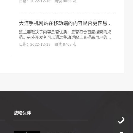
日期：2022-12-16 阅读 9065 次
大连手机网站在移动端的内容是否更容易获得搜索的流量？
这主要取决于内容是否优质，是否符合百度搜索的规
范。另外开发者可以通过移动适配工具提高用户的搜
索体验。
日期：2022-12-19 阅读 8769 次
战略伙伴
4