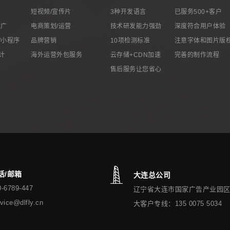
短视频/宣传片
3种开发语言
已服务500+客户
推广
电商策划/运营
技术研发能力强劲
深度符合用户体验
/小程序
品牌营销
10项检测标准
注意字体和图片版
设计
海外运营外包服务
云存储+CDN加速
完善的制作流程
售后服务让您省心
话/邮箱
大连总公司
0-6789-447
辽宁省大连市国家广告产业园
vice@dlfly.cn
大客户专线：135 0075 5034