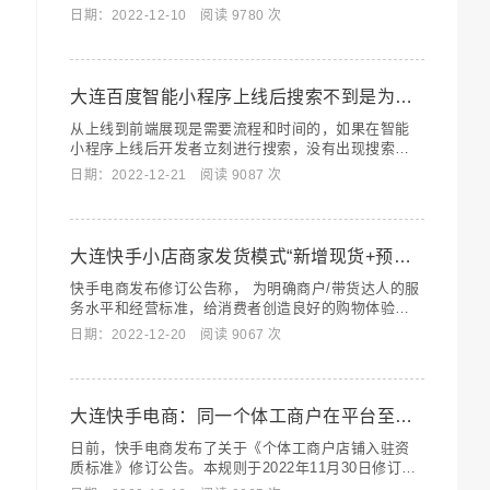
带领新商家参与本次年货节，快速完成店铺冷启动，
日期：2022-12-10 阅读 9780 次
开启新店销量增长。
大连百度智能小程序上线后搜索不到是为什么？
从上线到前端展现是需要流程和时间的，如果在智能
小程序上线后开发者立刻进行搜索，没有出现搜索结
果在正常预期内，智能小程序可能正处于分发流程
日期：2022-12-21 阅读 9087 次
中。
大连快手小店商家发货模式“新增现货+预售”发货模式
快手电商发布修订公告称， 为明确商户/带货达人的服
务水平和经营标准，给消费者创造良好的购物体验，
现对《快手小店发货管理规则》进行修订。
日期：2022-12-20 阅读 9067 次
大连快手电商：同一个体工商户在平台至多仅能关联5个快手店铺
日前，快手电商发布了关于《个体工商户店铺入驻资
质标准》修订公告。本规则于2022年11月30日修订，
于2022年12月7日生效。