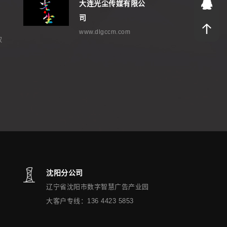
2
大连光尘传媒有限公
司
www.dlgccm.com
权
沈阳分公司
区
辽宁省沈阳市数字智慧广告产业园
大客户专线：136 4423 5853